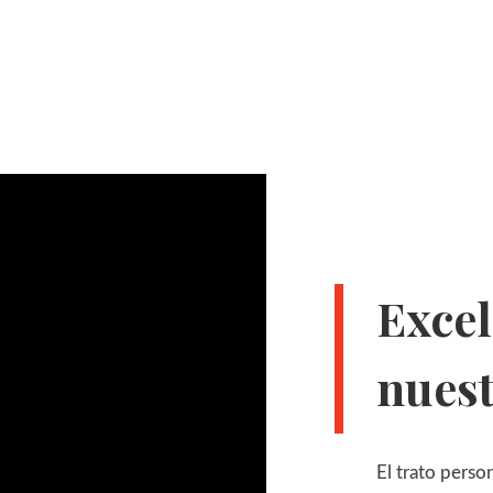
Excel
nuest
El trato perso