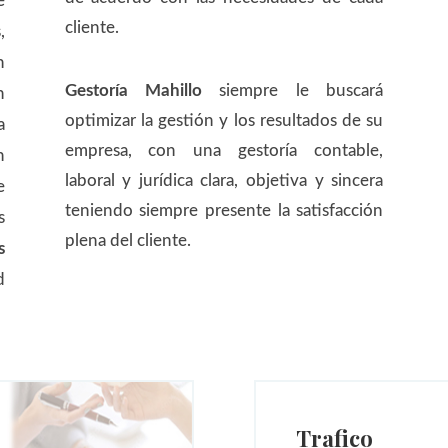
e
cliente.
,
n
Gestoría Mahillo
siempre le buscará
n
optimizar la gestión y los resultados de su
a
empresa, con una gestoría contable,
n
laboral y jurídica clara, objetiva y sincera
e
teniendo siempre presente la satisfacción
s
plena del cliente.
s
d
Trafico